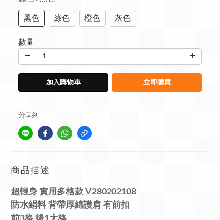
黑色
綠色
橙色
灰色
數量
加入購物車
立即購買
分享到
商品描述
超
輕身
實用多格款 V280202108
防水絹料
背帶厚綿護肩 有前扣
前3格 後1大格