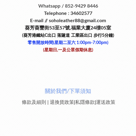
Whatsapp / 852-9429 8446
Telephone : 34602577
E-mail // soholeather88@gmail.com
葵芳葵豐街53
至
57
號
,
福業大廈24
樓
05室
(葵芳港鐵站
C
出口
落隧道
工業區出口
步行
5
分鐘)
零售開放時間(星期二至六​ 1:00pm-7:00pm)
(星期日,一及公眾假期休息)
關於我們/下單須知
條款及細則
|
退換貨政策
|
私隱條款
|
運送政策