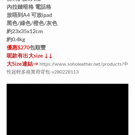
內拉鏈暗格 電話格
放唔到A4 可放ipad
黑色/
綠
色/
橙色/灰色
約23x35x12cm
約0.4kg
優惠$270
包順豐
呢款有
出大
size ↓↓
大
Size
連結
→
https://www.soholeather.net/products/中
性超輕多格實用背包-v280228113