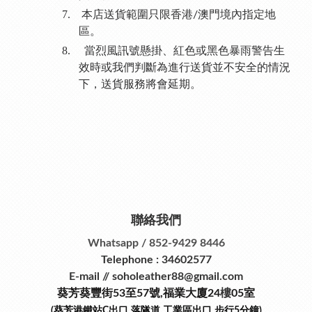
7.
本店送貨範圍只限香港
澳門境內指定地
/
區。
8.
當烈風訊號懸掛、紅色或黑色暴雨警告生
效時或我們判斷為進行送貨並不安全的情況
下，送貨服務將會延期。
聯絡我們
Whatsapp / 852-9429 8446
Telephone : 34602577
E-mail // soholeather88@gmail.com
葵芳葵豐街53
至
57
號
,
福業大廈24
樓
05室
(葵芳港鐵站
C
出口
落隧道
工業區出口
步行
5
分鐘)