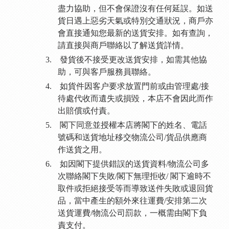
盡力協助，但不會保證沒有任何延誤。如送
貨日遇上惡劣天氣或特別交通狀況，商戶亦
會直接通知您最新的送貨安排。如有查詢，
請直接與商戶聯絡以了解送貨詳情。
3.
發貨後不接受更改送貨安排，如需其他協
助，可與客戶服務員聯絡。
4.
如貨件因客户要求放置門前或由管理處
/
接
待處代收而遺失或損毀，本店不會因此而作
出賠償或付責。
5.
閣下同意並授權本店將閣下的姓名、電話
號碼和送貨地址移交物流公司
/
貨品供應商
作送貨之用。
6.
如因閣下提供錯誤的送貨資料
/
物流公司多
次聯絡閣下失敗
/
閣下無理拒收
/
閣下逾時不
取件或拒絕接受等而導致送件失敗或退回貨
品，當中產生的額外來往運費
/
安排第二次
送貨運費
/
物流公司罰款，一概需由閣下負
責支付。