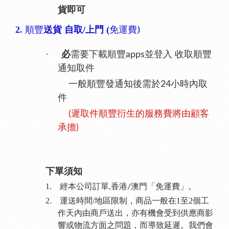
貨即可
免運費)
2.
順豐
送貨 自取/上門 (
·
必
需要下載順豐apps並登入 收取順豐
通知取件
一般順豐發通知後需於24小時內取
件
(遲取件順豐衍生的服務費將由顧客
承擔)
下單須知
1.
經本公司訂單
香港
澳門「免運費」。
,
/
2.
運送時間
/
地區限制，商品一般在1至2個工
作天內由商戶送出，亦有機會受到供應商影
響或物流方面之問題，而導致延遲。我們會