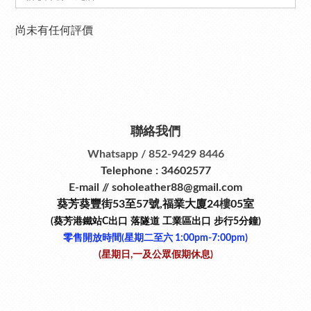
尚未有任何評價
聯絡我們
Whatsapp / 852-9429 8446
Telephone : 34602577
E-mail // soholeather88@gmail.com
葵芳葵豐街53
至
57
號
,
福業大廈24
樓
05室
(葵芳港鐵站
C
出口
落隧道
工業區出口
步行
5
分鐘)
零售開放時間(星期二至六​ 1:00pm-7:00pm)
(星期日,一及公眾假期休息)