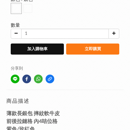
數量
加入購物車
立即購買
分享到
商品描述
薄款長
銀包
摔紋
軟牛皮
前後拉鏈格
內4
咭位
格
紫色/玫紅
色