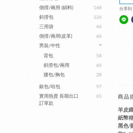
側揹/兩用 (絹料)
168
分享到
斜揹包
126
三用袋
46
側揹/兩用(皮革)
66
男裝/中性
背包
58
斜揹包/兩用
66
腰包/胸包
28
銀包/咭包
97
實用熱賣 長期出口
65
商品
訂單款
羊皮織皮
紙幣格
黑色/