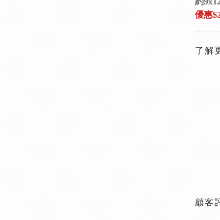
約9x12
優惠$2
了解
顧客