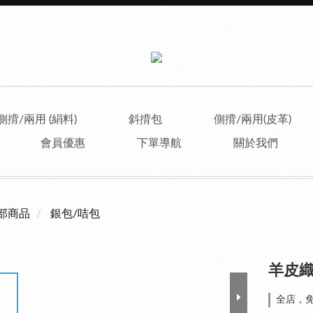
側揹/兩用 (絹料)
斜揹包
側揹/兩用(皮革)
會員優惠
下單導航
關於我們
部商品
銀包/咭包
羊皮織
全店，