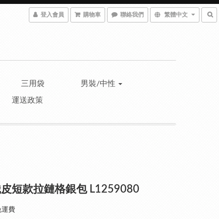
登入會員
購物車
聯絡我們
繁體中文
三用袋
男裝/中性
運送政策
皮短款拉鏈格銀包 L1259080
免運費