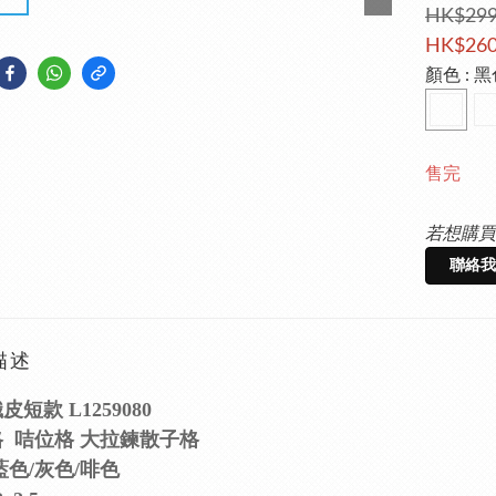
HK$299
HK$260
顏色
: 
售完
若想購買
聯絡我
描述
短款 L1259080
 咭位格 大拉鍊散子格
藍色/灰色/啡色