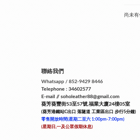
尚未有
聯絡我們
Whatsapp / 852-9429 8446
Telephone : 34602577
E-mail // soholeather88@gmail.com
葵芳葵豐街53
至
57
號
,
福業大廈24
樓
05室
(葵芳港鐵站
C
出口
落隧道
工業區出口
步行
5
分鐘)
零售開放時間(星期二至六​ 1:00pm-7:00pm)
(星期日,一及公眾假期休息)