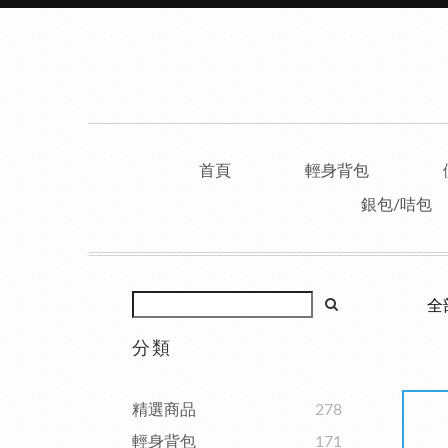
首頁
輕身背包
銀包/咭包
全
分類
精選商品
278
輕身背包
171