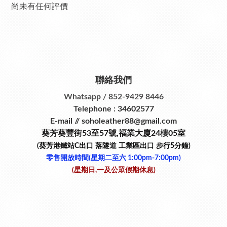
尚未有任何評價
聯絡我們
Whatsapp / 852-9429 8446
Telephone : 34602577
E-mail // soholeather88@gmail.com
葵芳葵豐街53
至
57
號
,
福業大廈24
樓
05室
(葵芳港鐵站
C
出口
落隧道
工業區出口
步行
5
分鐘)
零售開放時間(星期二至六​ 1:00pm-7:00pm)
(星期日,一及公眾假期休息)