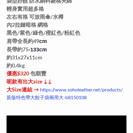
袋型好靚
防水絹料菱格夾綿
輕身
實用
超
多格
左右有格
可放雨傘/水樽
內2拉鏈暗格
網
格
黑色/
紫色/綠色/橙紅色/粉紅色
cm
肩帶全長約49
-133cm
長帶約75
約31x27x11cm
約0.4kg
優惠
$320
包順豐
呢款有
出大
size ↓↓
大
Size
連結
→
https://www.soholeather.net/products/
新版特色帶大餃子袋兩用大-b8150108