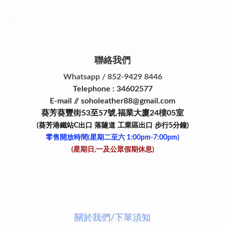
聯絡我們
Whatsapp / 852-9429 8446
Telephone : 34602577
E-mail // soholeather88@gmail.com
葵芳葵豐街53
至
57
號
,
福業大廈24
樓
05室
(葵芳港鐵站
C
出口
落隧道
工業區出口
步行
5
分鐘)
零售開放時間(星期二至六​ 1:00pm-7:00pm)
(星期日,一及公眾假期休息)
關於我們/下單須知