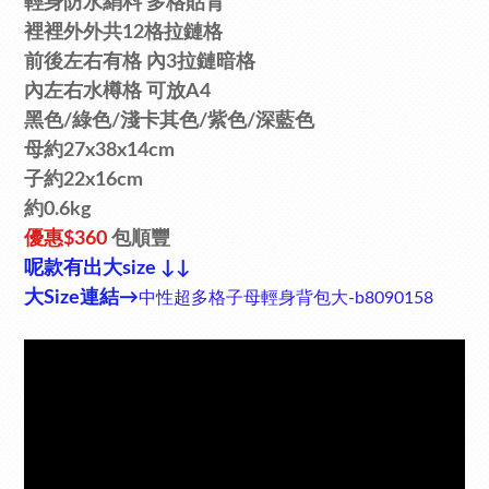
輕身
防水絹料
多格貼背
裡裡外外共12格拉鏈格
前後左右有格
內3拉鏈暗格
內左右水樽格
可放A4
黑色/
綠色/淺卡其色/
紫色/
深藍
色
母
約27x38x14cm
子
約22x16cm
約0.6kg
優惠$360
包順豐
呢款有出
大size ↓↓
大
Size
連結
→
中性超多格子母輕身背包大-b8090158