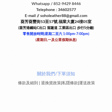
Whatsapp / 852-9429 8446
Telephone : 34602577
E-mail // soholeather88@gmail.com
葵芳葵豐街53
至
57
號
,
福業大廈24
樓
05室
(葵芳港鐵站
C
出口
落隧道
工業區出口
步行
5
分鐘)
零售開放時間(星期二至六​ 1:00pm-7:00pm)
(星期日,一及公眾假期休息)
關於我們/下單須知
條款及細則
|
退換貨政策
|
私隱條款
|
運送政策