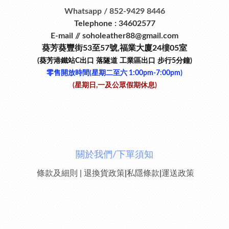
Whatsapp / 852-9429 8446
Telephone : 34602577
E-mail // soholeather88@gmail.com
葵芳葵豐街53
至
57
號
,
福業大廈24
樓
05室
(葵芳港鐵站
C
出口
落隧道
工業區出口
步行
5
分鐘)
零售開放時間(星期二至六​ 1:00pm-7:00pm)
(星期日,一及公眾假期休息)
關於我們/下單須知
條款及細則
|
退換貨政策
|
私隱條款
|
運送政策