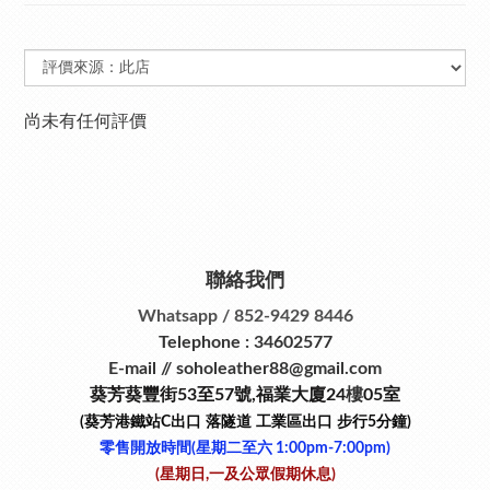
尚未有任何評價
聯絡我們
Whatsapp / 852-9429 8446
Telephone : 34602577
E-mail // soholeather88@gmail.com
葵芳葵豐街53
至
57
號
,
福業大廈24
樓
05室
(葵芳港鐵站
C
出口
落隧道
工業區出口
步行
5
分鐘)
零售開放時間(星期二至六​ 1:00pm-7:00pm)
(星期日,一及公眾假期休息)