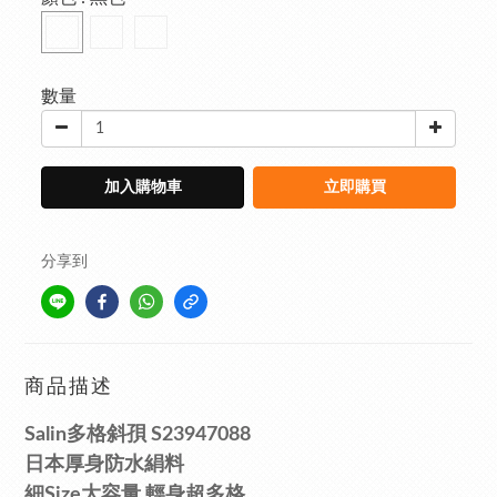
數量
加入購物車
立即購買
分享到
商品描述
Salin
多格斜孭 S23947088
日本
厚
身防水絹料
細Size大容量
輕身超
多格