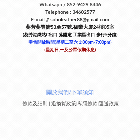
Whatsapp / 852-9429 8446
Telephone : 34602577
E-mail // soholeather88@gmail.com
葵芳葵豐街53
至
57
號
,
福業大廈24
樓
05室
(葵芳港鐵站
C
出口
落隧道
工業區出口
步行
5
分鐘)
零售開放時間(星期二至六​ 1:00pm-7:00pm)
(星期日,一及公眾假期休息)
關於我們/下單須知
條款及細則
|
退換貨政策
|
私隱條款
|
運送政策