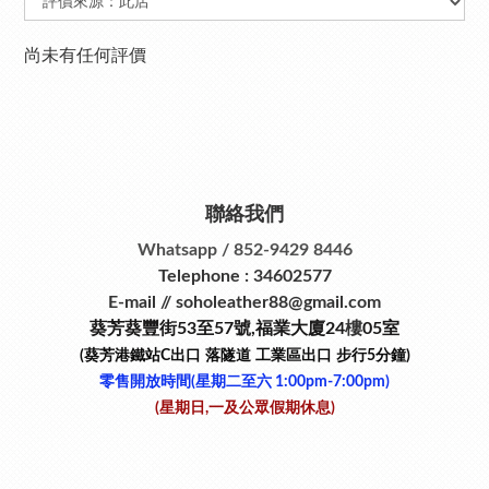
尚未有任何評價
聯絡我們
Whatsapp / 852-9429 8446
Telephone : 34602577
E-mail // soholeather88@gmail.com
葵芳葵豐街53
至
57
號
,
福業大廈24
樓
05室
(葵芳港鐵站
C
出口
落隧道
工業區出口
步行
5
分鐘)
零售開放時間(星期二至六​ 1:00pm-7:00pm)
(星期日,一及公眾假期休息)