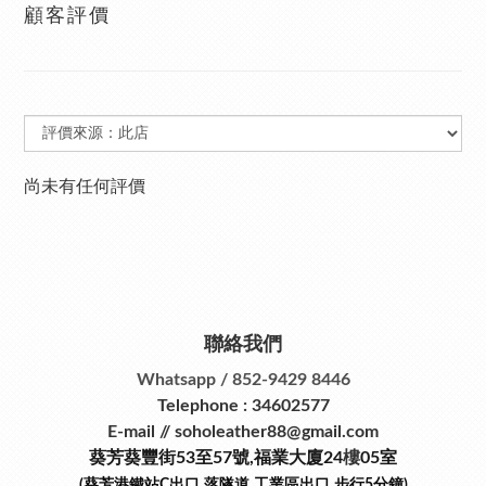
顧客評價
尚未有任何評價
聯絡我們
Whatsapp / 852-9429 8446
Telephone : 34602577
E-mail // soholeather88@gmail.com
葵芳葵豐街53
至
57
號
,
福業大廈24
樓
05室
(葵芳港鐵站
C
出口
落隧道
工業區出口
步行
5
分鐘)