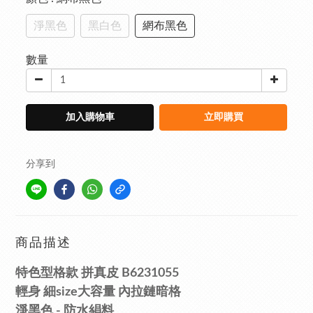
淨黑色
黑白色
網布黑色
數量
加入購物車
立即購買
分享到
商品描述
特色型格款 拼真皮 B6231055
輕身
細size大容量
內拉鏈暗格
淨黑色 - 防水絹料