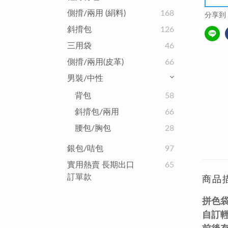
側揹/兩用 (絹料)
168
分享到
斜揹包
126
三用袋
46
側揹/兩用(皮革)
66
男裝/中性
背包
58
斜揹包/兩用
66
腰包/胸包
28
銀包/咭包
97
實用熱賣 長期出口
65
訂單款
商品
拼色袋
自訂