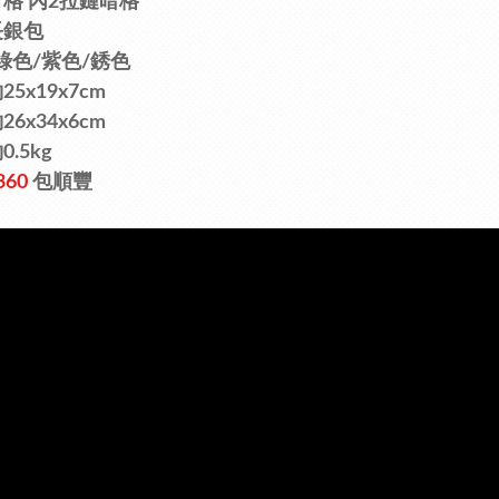
有格
內2拉鏈
暗格
長銀包
綠色/
紫
色/銹色
5x19x7cm
6x34x6cm
.5kg
360
包順豐