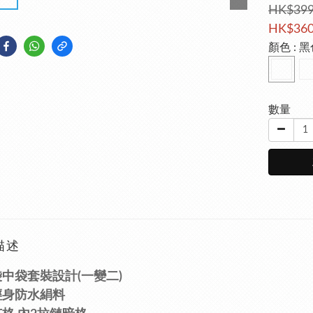
HK$399
HK$360
顏色
: 
數量
描述
中袋套裝設計(一變二)
輕身防水
絹料