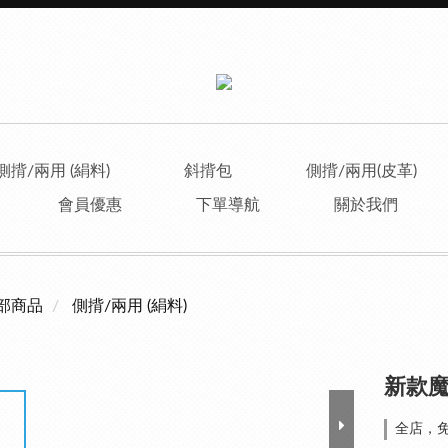
側揹/兩用 (絹料)
斜揹包
側揹/兩用(皮革)
會員優惠
下單導航
關於我們
部商品
側揹/兩用 (絹料)
新款魔
全店，