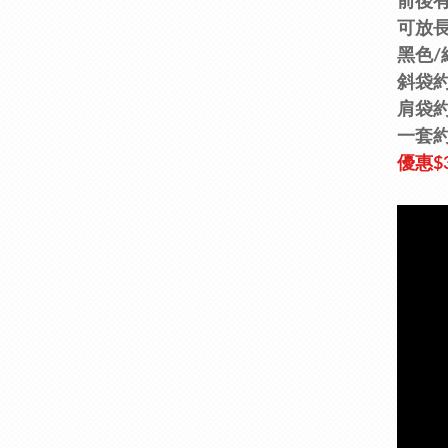
前後
可放
黑色/
斜袋約2
肩袋約2
一套約0
優惠
$