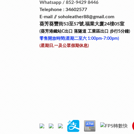
Whatsapp / 852-9429 8446
Telephone : 34602577
E-mail // soholeather88@gmail.com
葵芳葵豐街53
至
57
號
,
福業大廈24
樓
05室
(葵芳港鐵站
C
出口
落隧道
工業區出口
步行
5
分鐘)
零售開放時間(星期二至六​ 1:00pm-7:00pm)
(星期日,一及公眾假期休息)