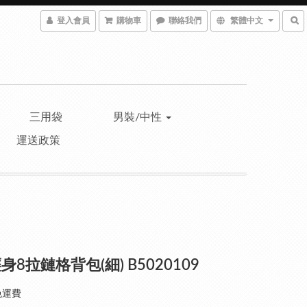
登入會員
購物車
聯絡我們
繁體中文
三用袋
男裝/中性
運送政策
身8拉鏈格背包(細) B5020109
免運費