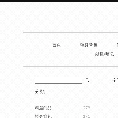
首頁
輕身背包
銀包/咭包
全
分類
精選商品
278
輕身背包
171