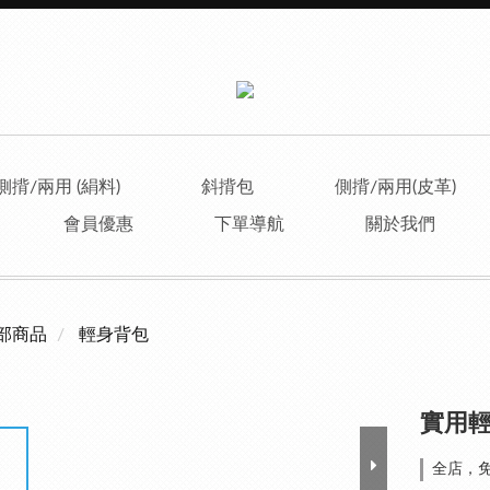
側揹/兩用 (絹料)
斜揹包
側揹/兩用(皮革)
會員優惠
下單導航
關於我們
部商品
輕身背包
實用輕
全店，