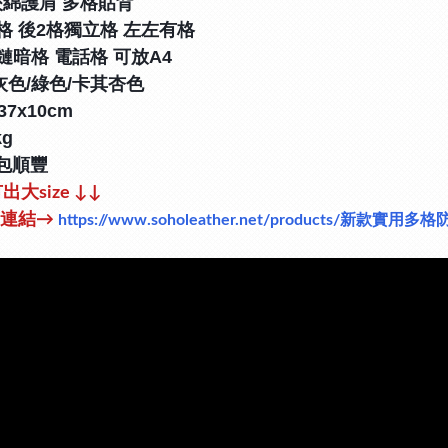
夾綿護肩 多格貼背
格 後2格獨立格 左左有格
鏈暗格 電話格
可放A4
灰色/綠色/卡其杏色
37x10cm
kg
 包順豐
有出
大size ↓↓
連結
→
https://www.soholeather.net/products/新款實用