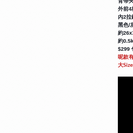
背帶
外前4
內2拉
黑色/
約26x
約0.5
$299
呢款
大
Size