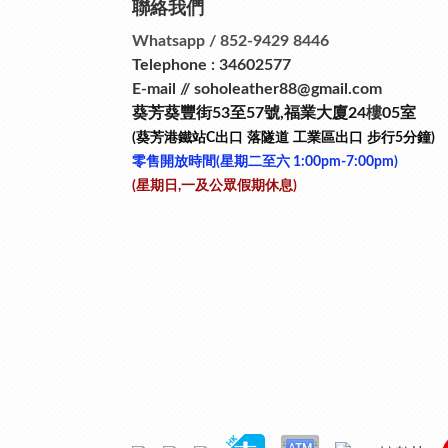
聯絡我們
Whatsapp / 852-9429 8446
Telephone : 34602577
E-mail // soholeather88@gmail.com
葵芳葵豐街53
至
57
號
,
福業大廈24
樓
05室
(葵芳港鐵站
C
出口
落隧道
工業區出口
步行
5
分鐘)
零售開放時間(星期二至六​ 1:00pm-7:00pm)
(星期日,一及公眾假期休息)