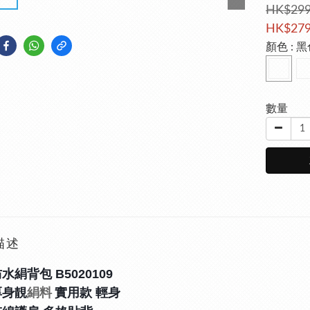
HK$299
HK$279
顏色
: 
數量
描述
水絹背包 B5020109
厚身靚
實用款 輕身
絹料