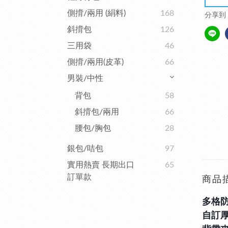
側揹/兩用 (絹料)
168
分享到
斜揹包
126
三用袋
46
側揹/兩用(皮革)
66
男裝/中性
背包
58
斜揹包/兩用
66
腰包/胸包
28
銀包/咭包
97
實用熱賣 長期出口
65
訂單款
商品
多格防
自訂