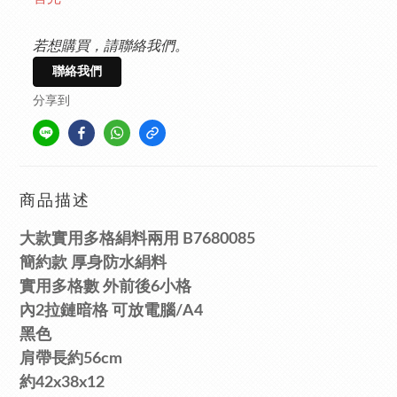
若想購買，請聯絡我們。
聯絡我們
分享到
商品描述
大款實用多格絹料兩用 B7680085
簡約款
厚身防水絹料
實用多格數
外
前
後6小格
內2拉鏈暗格
可放電腦/A4
黑色
肩帶長約56cm
約42x38x12