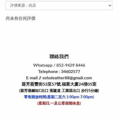
尚未有任何評價
聯絡我們
Whatsapp / 852-9429 8446
Telephone : 34602577
E-mail // soholeather88@gmail.com
葵芳葵豐街53
至
57
號
,
福業大廈24
樓
05室
(葵芳港鐵站
C
出口
落隧道
工業區出口
步行
5
分鐘)
零售開放時間(星期二至六​ 1:00pm-7:00pm)
(星期日,一及公眾假期休息)