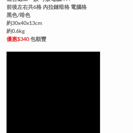
前後左
右共6
格
內
拉鏈
暗
格
電腦格
黑色/啡色
約
30x40x13cm
約0.6kg
優惠$340
包順豐