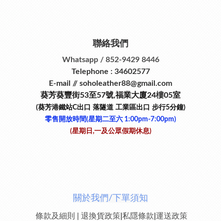
聯絡我們
Whatsapp / 852-9429 8446
Telephone : 34602577
E-mail // soholeather88@gmail.com
葵芳葵豐街53
至
57
號
,
福業大廈24
樓
05室
(葵芳港鐵站
C
出口
落隧道
工業區出口
步行
5
分鐘)
零售開放時間(星期二至六​ 1:00pm-7:00pm)
(星期日,一及公眾假期休息)
關於我們/下單須知
條款及細則
|
退換貨政策
|
私隱條款
|
運送政策