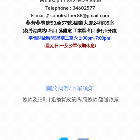
Whatsapp / 852-9429 8446
Telephone : 34602577
E-mail // soholeather88@gmail.com
葵芳葵豐街53
至
57
號
,
福業大廈24
樓
05室
(葵芳港鐵站
C
出口
落隧道
工業區出口
步行
5
分鐘)
零售開放時間(星期二至六​ 1:00pm-7:00pm)
(星期日,一及公眾假期休息)
關於我們/下單須知
條款及細則
|
退換貨政策
|
私隱條款
|
運送政策