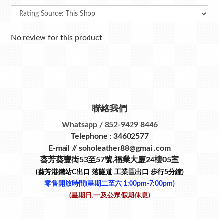
No review for this product
聯絡我們
Whatsapp / 852-9429 8446
Telephone : 34602577
E-mail // soholeather88@gmail.com
葵芳葵豐街53
至
57
號
,
福業大廈24
樓
05室
(葵芳港鐵站
C
出口
落隧道
工業區出口
步行
5
分鐘)
零售開放時間(星期二至六​ 1:00pm-7:00pm)
(星期日,一及公眾假期休息)