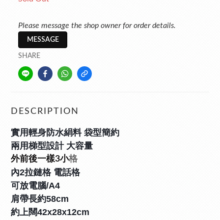
Please message the shop owner for order details.
MESSAGE
SHARE
DESCRIPTION
實用輕身
防水絹料
 袋型
簡約
兩用梯型設計 大容量
外前後一樣3小
格
內2拉鏈格 電話格
可放電腦/A4
肩
帶長約58cm
約上闊42x28x12cm    