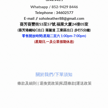
Whatsapp / 852-9429 8446
Telephone : 34602577
E-mail // soholeather88@gmail.com
葵芳葵豐街53
至
57
號
,
福業大廈24
樓
05室
(葵芳港鐵站
C
出口
落隧道
工業區出口
步行
5
分鐘)
零售開放時間(星期二至六​ 1:00pm-7:00pm)
(星期日,一及公眾假期休息)
關於我們/下單須知
條款及細則
|
退換貨政策
|
私隱條款
|
運送政策