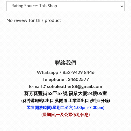
No review for this product
聯絡我們
Whatsapp / 852-9429 8446
Telephone : 34602577
E-mail // soholeather88@gmail.com
葵芳葵豐街53
至
57
號
,
福業大廈24
樓
05室
(葵芳港鐵站
C
出口
落隧道
工業區出口
步行
5
分鐘)
零售開放時間(星期二至六​ 1:00pm-7:00pm)
(星期日,一及公眾假期休息)