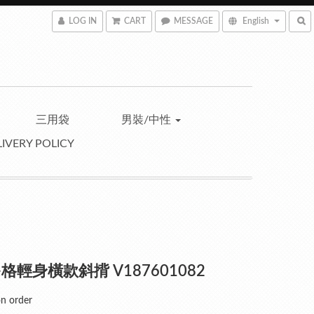
LOG IN
CART
MESSAGE
English
三用袋
男裝/中性
IVERY POLICY
格輕身橫款斜揹 V187601082
 order