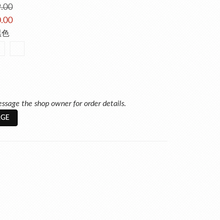
.00
.00
黑色
ssage the shop owner for order details.
GE