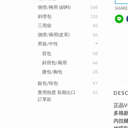
側揹/兩用 (絹料)
168
SHARE
斜揹包
126
三用袋
46
側揹/兩用(皮革)
66
男裝/中性
背包
58
斜揹包/兩用
66
腰包/胸包
28
銀包/咭包
97
實用熱賣 長期出口
65
DESC
訂單款
正品V
多格款
內拉