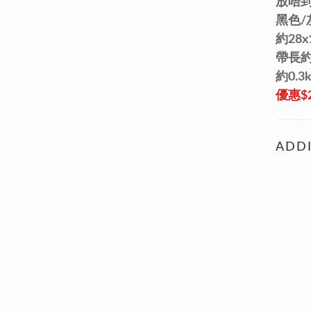
放唔到
黑色/
約28x
帶長約7
約0.3
優惠$
ADDI