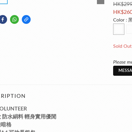
HK$299
HK$260
Color
: 
Sold Out
Please me
MESSA
RIPTION
OLUNTEER
 防水絹料
輕身
實用優閒
鏈暗格