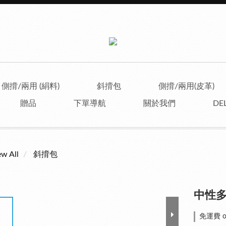
側揹/兩用 (絹料)
斜揹包
側揹/兩用(皮革)
贈品
下單導航
關於我們
DEL
ew All
斜揹包
中性多
免運費 on